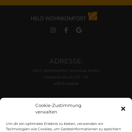
ADRESSE:
HELD Wohnkomfort Schwittay GmbH
Dießemer Bruch 170 - 172
47805 Krefeld
ÖFFNUNGSZEITEN:
Cookie-Zustimmung
Di. - Fr. 10:00 - 18:00 Uhr
verwalten
Samstag 10:00 - 16:00 Uhr
Um dir ein optimales Erlebnis zu bieten, verwenden wir
KONTAKT
Technologien wie Cookies, um Geräteinformationen zu speichern