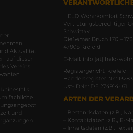
VERANTWORTLICH
HELD Wohnkomfort Schw
Vertretungsberechtiger G
Schwittay
iner
Dießemer Bruch 170 – 172
ernehmen
47805 Krefeld
und Aktualität
en auf dieser
E-Mail: info [at] held-wo
des Vereins
Registergericht: Krefeld
levanten
Handelsregister-Nr.: 13283
Ust-IDNr.: DE 274914461
keinesfalls
 um fachliche
ARTEN DER VERARB
tungsangebot
– Bestandsdaten (z.B., Na
rzeit und
– Kontaktdaten (z.B., E-M
Ergänzungen
– Inhaltsdaten (z.B., Text