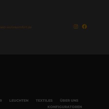
held-wohnkomfort.de
R
LEUCHTEN
TEXTILES
ÜBER UNS
KONFIGURATOREN