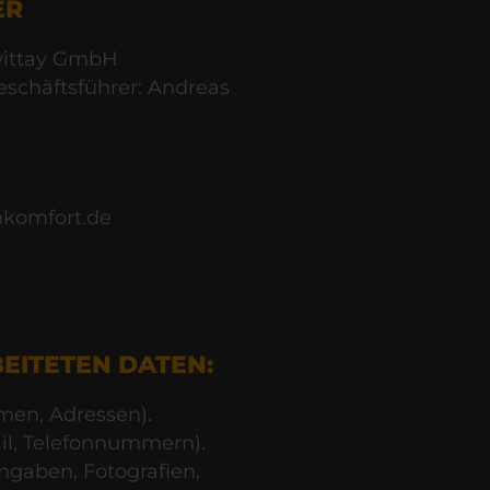
ER
ittay GmbH
eschäftsführer: Andreas
hnkomfort.de
EITETEN DATEN:
men, Adressen).
ail, Telefonnummern).
eingaben, Fotografien,