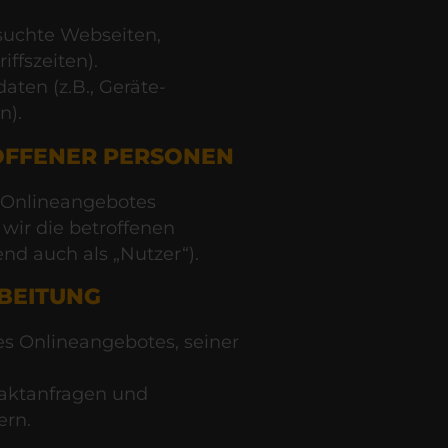
esuchte Webseiten,
iffszeiten).
ten (z.B., Geräte-
n).
OFFENER PERSONEN
 Onlineangebotes
wir die betroffenen
d auch als „Nutzer“).
BEITUNG
es Onlineangebotes, seiner
aktanfragen und
ern.
.