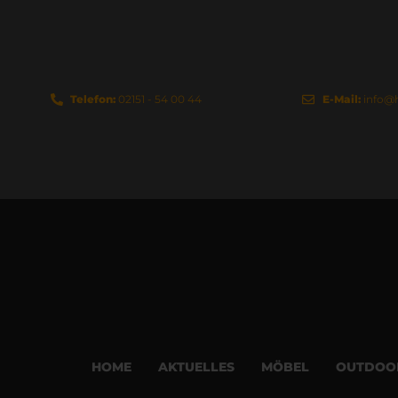
Telefon:
02151 - 54 00 44
E-Mail:
info@
HOME
AKTUELLES
MÖBEL
OUTDOO