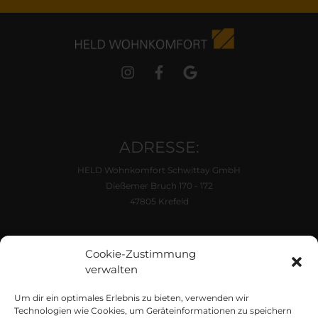
ADRESSE:
HELD Wohnkomfort Schwittay GmbH
Dießemer Bruch 170 - 172
47805 Krefeld
ÖFFNUNGSZEITEN:
Cookie-Zustimmung
Di. - Fr. 10:00 - 18:00 Uhr
verwalten
Samstag 10:00 - 16:00 Uhr
Um dir ein optimales Erlebnis zu bieten, verwenden wir
KONTAKT
Technologien wie Cookies, um Geräteinformationen zu speichern