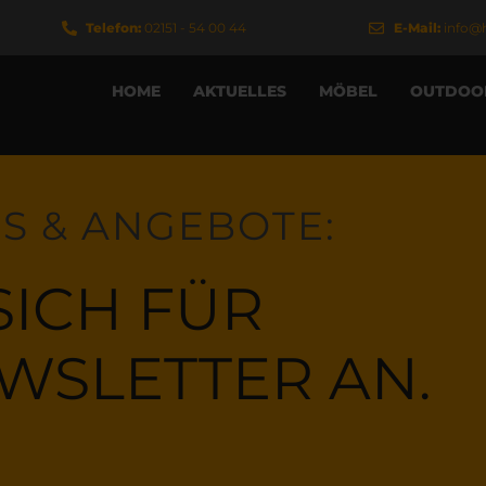
Telefon:
02151 - 54 00 44
E-Mail:
info@
HOME
AKTUELLES
MÖBEL
OUTDOO
DS & ANGEBOTE:
SICH FÜR
WSLETTER AN.