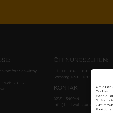
SE:
ÖFFNUNGSZEITEN:
nkomfort Schwittay
Di. - Fr. 10:00 - 18:00 Uhr
Samstag 10:00 - 16:00 Uhr
Bruch 170 - 172
KONTAKT
Um dir ein
feld
Cookies, u
Wenn du di
02151 - 540044
Surfverhalt
info@held-wohnkomfort.de
Zustimmung
Funktionen