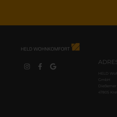
ADRES
HELD Woh
GmbH
Dießemer 
47805 Kre