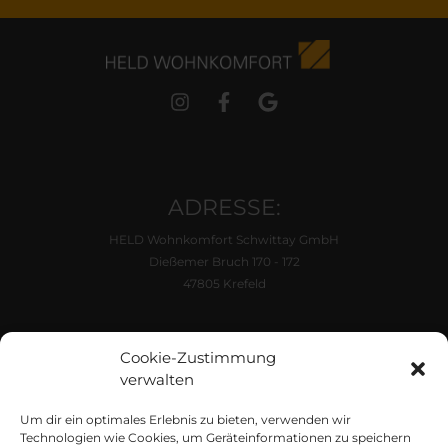
ADRESSE:
HELD Wohnkomfort Schwittay GmbH
Dießemer Bruch 170 - 172
47805 Krefeld
ÖFFNUNGSZEITEN:
Cookie-Zustimmung
Di. - Fr. 10:00 - 18:00 Uhr
verwalten
Samstag 10:00 - 16:00 Uhr
Um dir ein optimales Erlebnis zu bieten, verwenden wir
KONTAKT
Technologien wie Cookies, um Geräteinformationen zu speichern