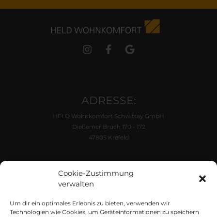
ADRESSE:
HELD Wohnkomfort Schwittay GmbH
Dießemer Bruch 170 - 172
47805 Krefeld
ÖFFNUNGSZEITEN:
Cookie-Zustimmung
Di. - Fr. 10:00 - 18:00 Uhr
verwalten
Samstag 10:00 - 16:00 Uhr
Um dir ein optimales Erlebnis zu bieten, verwenden wir
KONTAKT
Technologien wie Cookies, um Geräteinformationen zu speichern