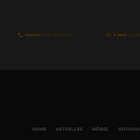
Telefon:
02151 - 54 00 44
E-Mail:
info@
HOME
AKTUELLES
MÖBEL
OUTDOO