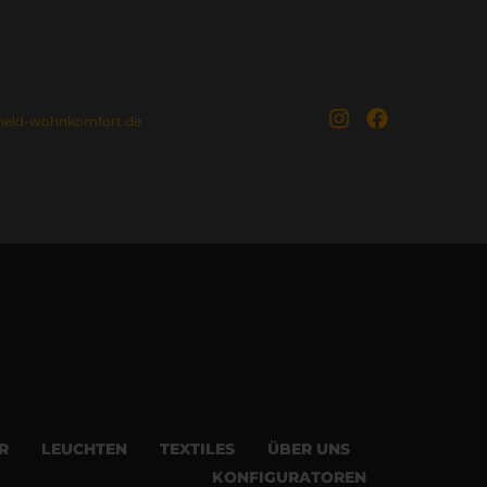
held-wohnkomfort.de
R
LEUCHTEN
TEXTILES
ÜBER UNS
KONFIGURATOREN