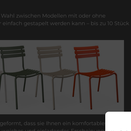
die Wahl zwischen Modellen mit oder ohne
r einfach gestapelt werden kann – bis zu 10 Stück
formt, dass sie Ihnen ein komfortables
in weiches und einladendes Erscheinungsbild