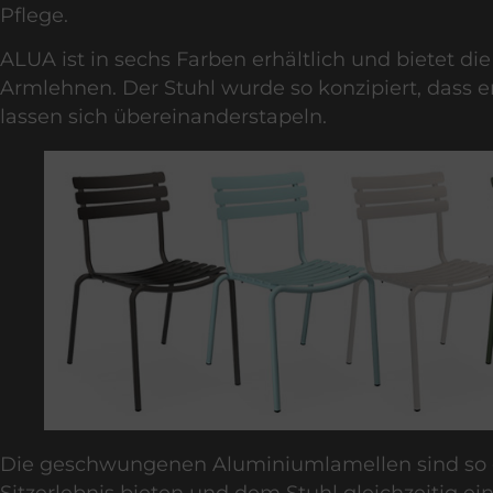
Pflege.
ALUA
ist in sechs Farben erhältlich und bietet 
Armlehnen. Der Stuhl wurde so konzipiert, dass e
lassen sich übereinanderstapeln.
Die geschwungenen Aluminiumlamellen sind so ge
Sitzerlebnis bieten und dem Stuhl gleichzeitig e