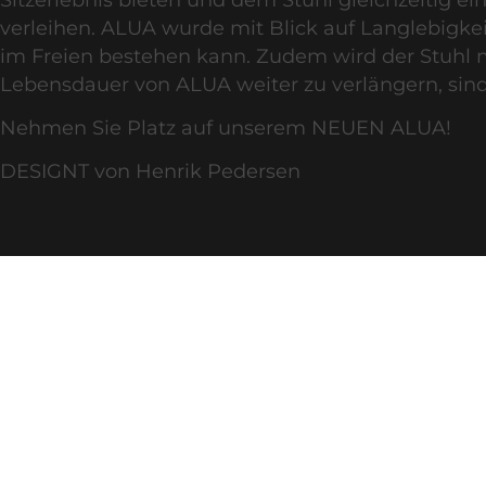
verleihen.
ALUA
wurde mit Blick auf Langlebigkeit
im Freien bestehen kann. Zudem wird der Stuhl 
Lebensdauer von
ALUA
weiter zu verlängern, sin
Nehmen Sie Platz auf unserem
NEUEN ALUA
!
DESIGNT von Henrik Pedersen
4X IM JAHR TREN