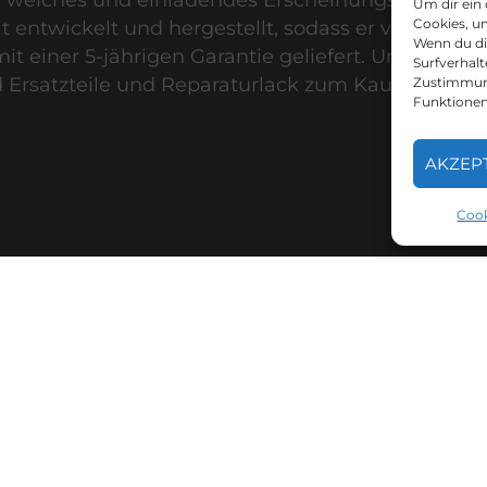
Um dir ein
Cookies, u
 entwickelt und hergestellt, sodass er viele Jahre
Wenn du di
mit einer
5-jährigen Garantie
geliefert. Um die
Surfverhalt
d Ersatzteile und Reparaturlack zum Kauf erhältlic
Zustimmung
Funktionen
AKZEP
Cook
voriger Artikel
nächster Artik
DS & ANGEBOTE: