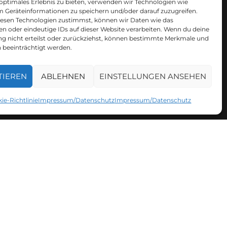
 optimales Erlebnis zu bieten, verwenden wir Technologien wie
m Geräteinformationen zu speichern und/oder darauf zuzugreifen.
esen Technologien zustimmst, können wir Daten wie das
en oder eindeutige IDs auf dieser Website verarbeiten. Wenn du deine
h.
 nicht erteilst oder zurückziehst, können bestimmte Merkmale und
 beeinträchtigt werden.
TIEREN
ABLEHNEN
EINSTELLUNGEN ANSEHEN
ie-Richtlinie
Impressum/Datenschutz
Impressum/Datenschutz
el