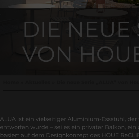
DIE NEUE 
VON HOU
Home
»
Aktuelles
»
Die neue Serie „ALUA“ von Ho
ALUA
ist ein vielseitiger Aluminium-Essstuhl, d
entworfen wurde – sei es ein privater Balkon, ein 
basiert auf dem Designkonzept des
HOUE ReCLIP